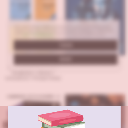
Proficiency Kitapları
Ingilizce Skills Kitapla
Tüm İNGİLİZCE DİL ÖĞR
Veri politikasındaki amaçlarla sınırlı ve mevzuata
uygun şekilde çerez konumlandırmaktayız. Detaylar
için
Veri Politikamız
metnini inceleyebilirsiniz.
TAMAM
REDDET
Peaky Blinders - Carl Chinn
Intermadiate Kelime Seti (
Vocabulary + Idioms +
Collocations + Phrasal Verbs)
Tükendi