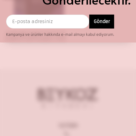
Gönder
Cambridge English IELTS 11-16
Kampanya ve ürünler hakkında e-mail almayı kabul ediyorum.
Academic with Answers +DVD
İLETİŞİM