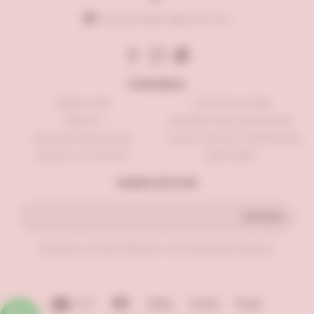
beykozkitabevi@gmail.com
KURUMSAL
Hakkımızda
Teslimat ve İade
İletişim
Mesafeli Satış Sözleşmesi
Sıkça Sorulan Sorular
Kişisel Verilerin Saklanması
Kullanım ve Gizlilik
İade Talebi
HABER BÜLTENİ
GÖNDER
Kampanya ve ürünler hakkında e-mail almayı kabul ediyorum.