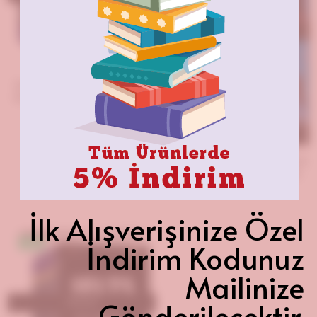
Tükendi
Cambridge English IELTS 1-16
Academic with Answers + CD
Sherlock Holmes and the Sport
of Kings, Oxford Bookworms
Library: Level 1
İlk Alışverişinize Özel
İndirim Kodunuz
%23
Mailinize
Gönderilecektir.
Tükendi